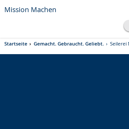
Mission Machen
Transkript anzeigen
Startseite
Gemacht. Gebraucht. Geliebt.
Seilerei
Abspielen
Pausieren